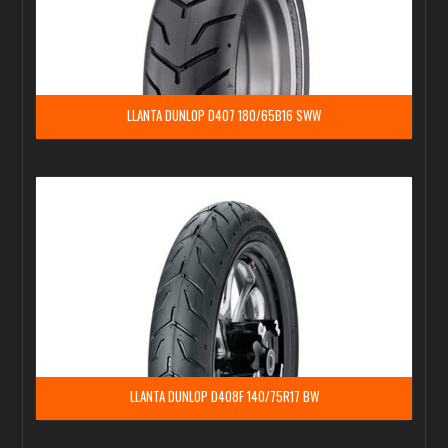
LLANTA DUNLOP D407 180/65B16 SWW
LLANTA DUNLOP D408F 140/75R17 BW