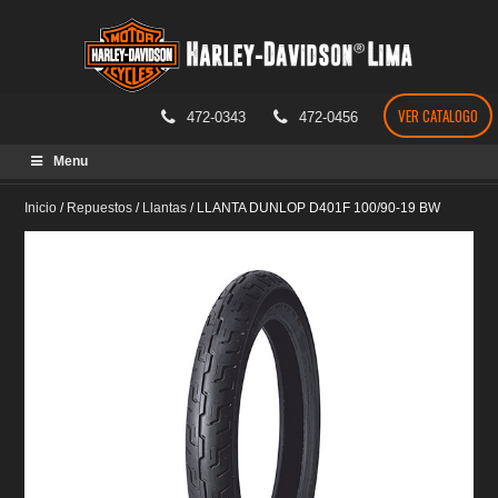
VER CATALOGO
472-0343
472-0456
Skip
Menu
to
content
Inicio
/
Repuestos
/
Llantas
/
LLANTA DUNLOP D401F 100/90-19 BW