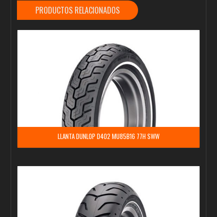
PRODUCTOS RELACIONADOS
LLANTA DUNLOP D402 MU85B16 77H SWW