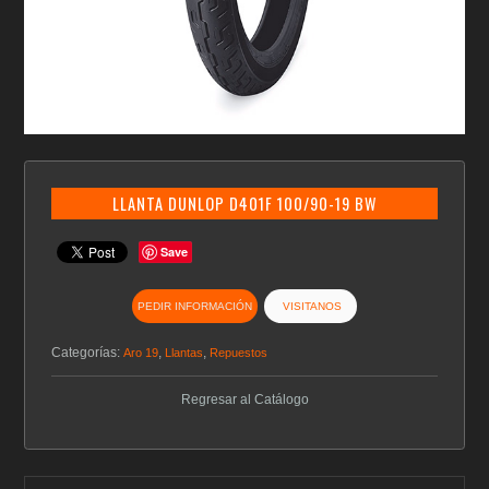
LLANTA DUNLOP D401F 100/90-19 BW
Save
PEDIR INFORMACIÓN
VISITANOS
Categorías:
,
,
Aro 19
Llantas
Repuestos
Regresar al Catálogo