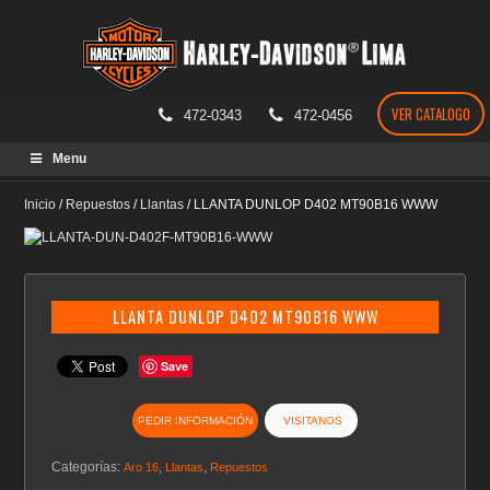
VER CATALOGO
472-0343
472-0456
Skip
Menu
to
content
Inicio
/
Repuestos
/
Llantas
/
LLANTA DUNLOP D402 MT90B16 WWW
LLANTA DUNLOP D402 MT90B16 WWW
Save
PEDIR INFORMACIÓN
VISITANOS
Categorías:
,
,
Aro 16
Llantas
Repuestos