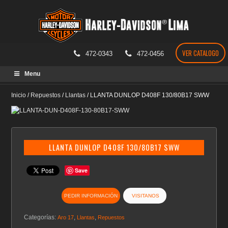
VER CATALOGO
472-0343
472-0456
Skip
Menu
to
content
Inicio
/
Repuestos
/
Llantas
/
LLANTA DUNLOP D408F 130/80B17 SWW
LLANTA DUNLOP D408F 130/80B17 SWW
Save
PEDIR INFORMACIÓN
VISITANOS
Categorías:
,
,
Aro 17
Llantas
Repuestos