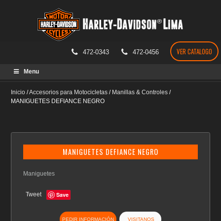
VER CATALOGO
472-0343
472-0456
Skip
Menu
to
content
Inicio
/
Accesorios para Motocicletas
/
Manillas & Controles
/
MANIGUETES DEFIANCE NEGRO
MANIGUETES DEFIANCE NEGRO
Maniguetes
Tweet
Save
PEDIR INFORMACIÓN
VISITANOS