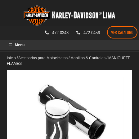
VER CATALOGO
472-0343
472-0456
Skip
Menu
to
content
Inicio
/
Accesorios para Motocicletas
/
Manillas & Controles
/
MANIGUETE
FLAMES