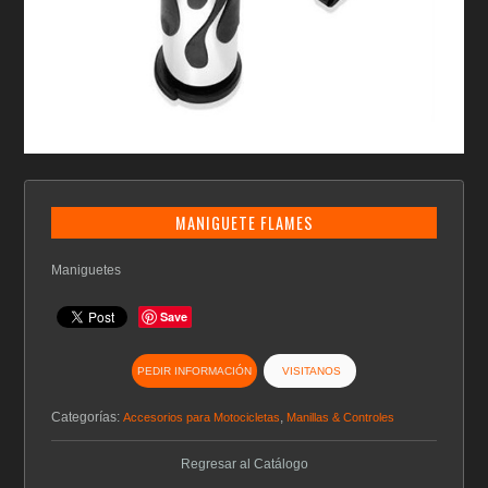
MANIGUETE FLAMES
Maniguetes
Save
PEDIR INFORMACIÓN
VISITANOS
Categorías:
,
Accesorios para Motocicletas
Manillas & Controles
Regresar al Catálogo