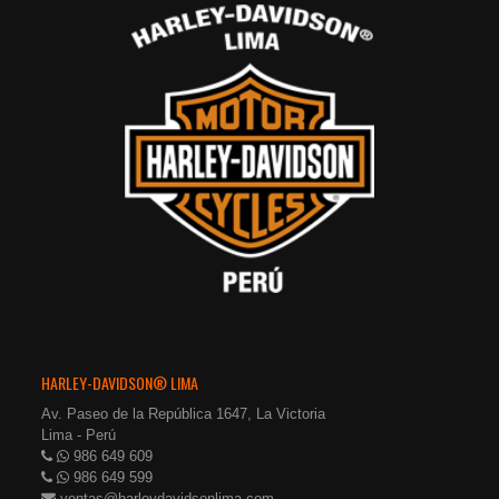
HARLEY-DAVIDSON® LIMA
Av. Paseo de la República 1647, La Victoria
Lima - Perú
986 649 609
986 649 599
ventas@harleydavidsonlima.com