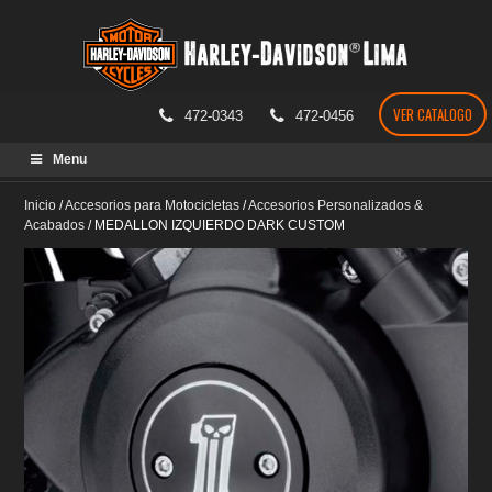
VER CATALOGO
472-0343
472-0456
Skip
Menu
to
content
Inicio
/
Accesorios para Motocicletas
/
Accesorios Personalizados &
Acabados
/
MEDALLON IZQUIERDO DARK CUSTOM