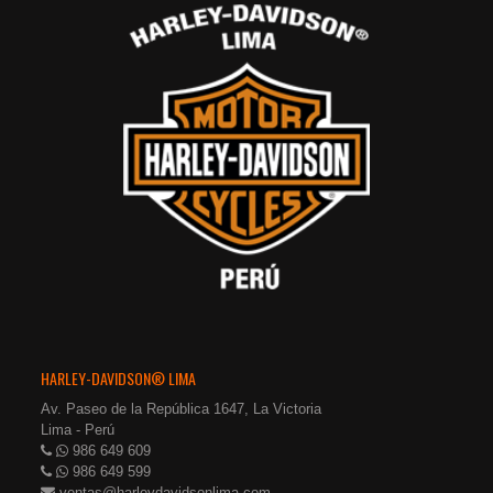
HARLEY-DAVIDSON® LIMA
Av. Paseo de la República 1647, La Victoria
Lima - Perú
986 649 609
986 649 599
ventas@harleydavidsonlima.com