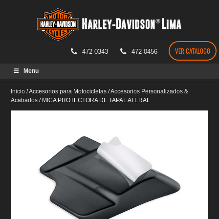
VER CATALOGO
472-0343
472-0456
Skip
Menu
to
content
Inicio
/
Accesorios para Motocicletas
/
Accesorios Personalizados &
Acabados
/
MICA PROTECTORA DE TAPA LATERAL