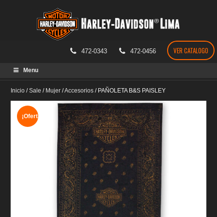
VER CATALOGO
472-0343
472-0456
Skip
Menu
to
content
Inicio
/
Sale
/
Mujer
/
Accesorios
/
PAÑOLETA B&S PAISLEY
¡Oferta!