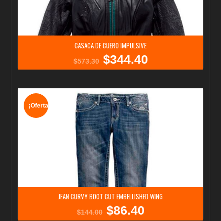
CASACA DE CUERO IMPULSIVE
$
344.40
El
El
$
573.30
precio
precio
original
actual
era:
es:
$573.30.
$344.40.
¡Oferta!
JEAN CURVY BOOT CUT EMBELLISHED WING
$
86.40
El
El
$
144.00
precio
precio