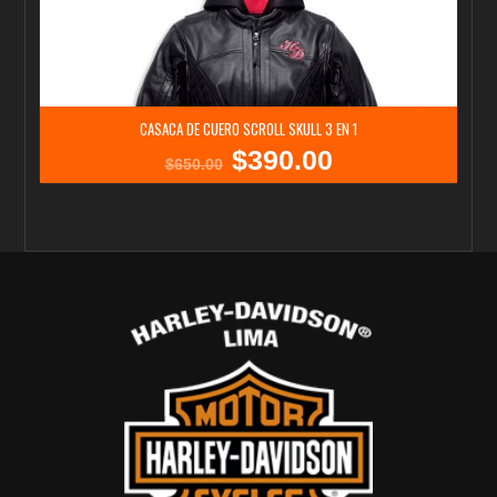
CASACA DE CUERO SCROLL SKULL 3 EN 1
$
390.00
El
El
$
650.00
precio
precio
original
actual
era:
es:
$650.00.
$390.00.