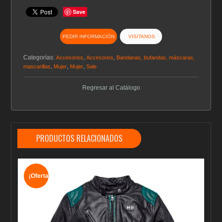
Save
PEDIR INFORMACIÓN
VISITANOS
Categorías:
,
,
Accesorios
Accesorios
Bandanas, bufandas, máscaras,
,
,
,
mascarillas
Mujer
Mujer
Sale
Regresar al Catálogo
PRODUCTOS RELACIONADOS
¡Oferta!