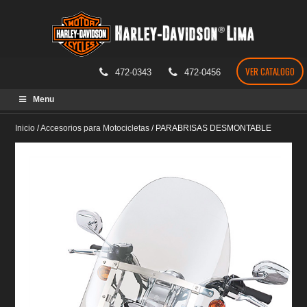
VER CATALOGO
472-0343
472-0456
Skip
Menu
to
content
Inicio
/
Accesorios para Motocicletas
/
PARABRISAS DESMONTABLE