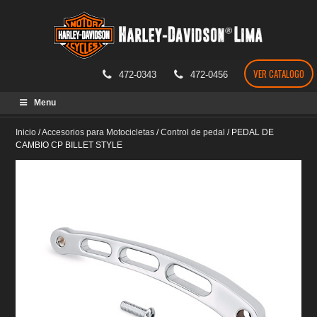
VER CATALOGO
472-0343
472-0456
Skip
Menu
to
content
Inicio
/
Accesorios para Motocicletas
/
Control de pedal
/
PEDAL DE
CAMBIO CP BILLET STYLE