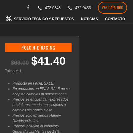
VER CATALOGO
472-0343
472-0456
SERVICIO TÉCNICO Y REPUESTOS
NOTICIAS
CONTACTO
POLO H-D RACING
$
41.40
El
El
$
69.00
precio
precio
original
actual
Tallas M, L
era:
es:
$69.00.
$41.40.
Producto en FINAL SALE.
En productos en FINAL SALE no se
aceptan cambios ni devoluciones.
Precios se encuentran expresados
en dólares americanos, sujetos a
cambios sin previo aviso.
Precios solo en tienda Harley-
Davidson® Lima.
Precios incluyen el Impuesto
General a las Ventas de 18%.