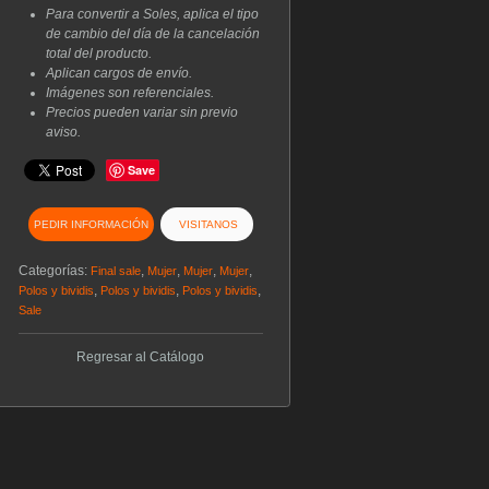
Para convertir a Soles, aplica el tipo
de cambio del día de la cancelación
total del producto.
Aplican cargos de envío.
Imágenes son referenciales.
Precios pueden variar sin previo
aviso.
Save
PEDIR INFORMACIÓN
VISITANOS
Categorías:
,
,
,
,
Final sale
Mujer
Mujer
Mujer
,
,
,
Polos y bividis
Polos y bividis
Polos y bividis
Sale
Regresar al Catálogo