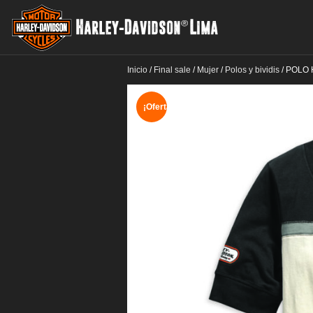
Inicio
/
Final sale
/
Mujer
/
Polos y bividis
/
POLO 
¡Oferta!