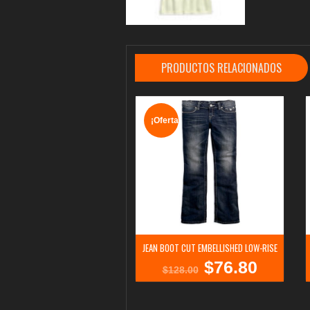
PRODUCTOS RELACIONADOS
¡Oferta!
JEAN BOOT CUT EMBELLISHED LOW-RISE
$
76.80
El
El
$
128.00
precio
precio
original
actual
era:
es: