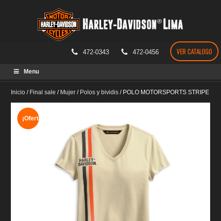
VER CATALOGO
472-0343
472-0456
Skip
Menu
to
content
Inicio
/
Final sale
/
Mujer
/
Polos y bividis
/
POLO MOTORSPORTS STRIPE
¡Oferta!