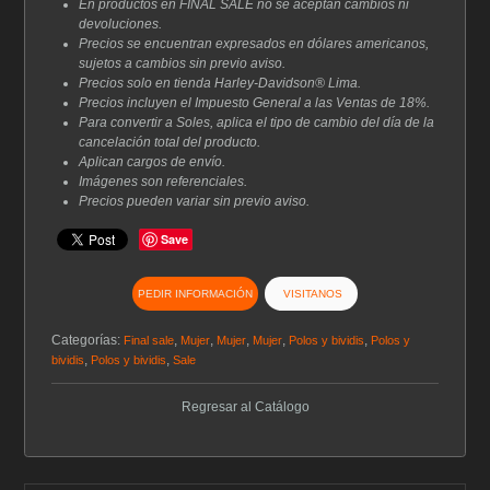
En productos en FINAL SALE no se aceptan cambios ni
devoluciones.
Precios se encuentran expresados en dólares americanos,
sujetos a cambios sin previo aviso.
Precios solo en tienda Harley-Davidson® Lima.
Precios incluyen el Impuesto General a las Ventas de 18%.
Para convertir a Soles, aplica el tipo de cambio del día de la
cancelación total del producto.
Aplican cargos de envío.
Imágenes son referenciales.
Precios pueden variar sin previo aviso.
Save
PEDIR INFORMACIÓN
VISITANOS
Categorías:
,
,
,
,
,
Final sale
Mujer
Mujer
Mujer
Polos y bividis
Polos y
,
,
bividis
Polos y bividis
Sale
Regresar al Catálogo