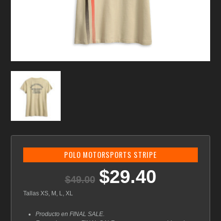
POLO MOTORSPORTS STRIPE
$
29.40
El
El
$
49.00
precio
precio
original
actual
Tallas XS, M, L, XL
era:
es:
$49.00.
$29.40.
Producto en FINAL SALE.