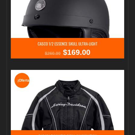
CASCO 1/2 ESSENCE SKULL ULTRA-LIGHT
$
169.00
El
El
$
260.00
precio
precio
original
actual
era:
es:
$260.00.
$169.00.
¡Oferta!