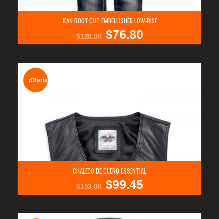
JEAN BOOT CUT EMBELLISHED LOW-RISE
$
76.80
El
El
$
128.00
precio
precio
original
actual
era:
es:
$128.00.
$76.80.
¡Oferta!
CHALECO DE CUERO ESSENTIAL
$
99.45
El
El
$
153.00
precio
precio
original
actual
era:
es:
$153.00.
$99.45.