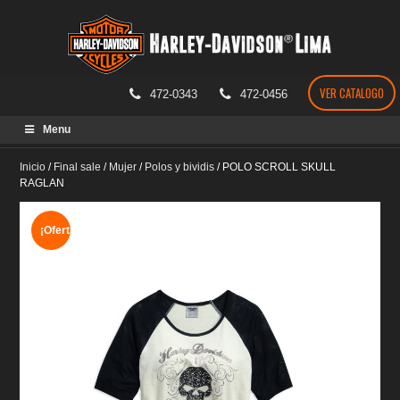
VER CATALOGO
472-0343
472-0456
Skip
Menu
to
content
Inicio
/
Final sale
/
Mujer
/
Polos y bividis
/
POLO SCROLL SKULL
RAGLAN
¡Oferta!