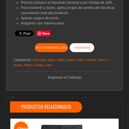
Precios incluyen el Impuesto General a las Ventas de 18%.
Para convertir a Soles, aplica el tipo de cambio del día de la
cancelación total del producto.
Aplican cargos de envío .
Imágenes son referenciales,
Save
PEDIR INFORMACIÓN
VISITANOS
Categorías:
,
,
,
,
,
Final sale
Mujer
Mujer
Mujer
Polos y bividis
Polos y
,
,
bividis
Polos y bividis
Sale
Regresar al Catálogo
PRODUCTOS RELACIONADOS
¡Oferta!