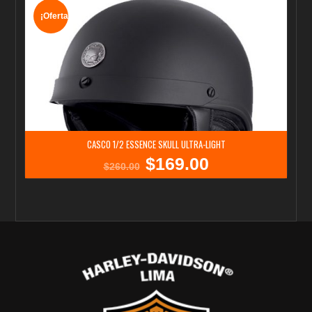
¡Oferta!
CASCO 1/2 ESSENCE SKULL ULTRA-LIGHT
$
169.00
El
El
$
260.00
precio
precio
original
actual
era:
es:
$260.00.
$169.00.