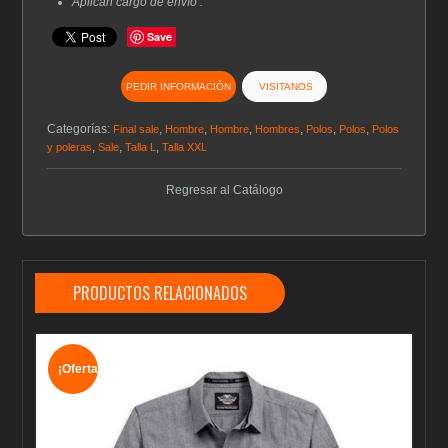
Aplican cargo de envío .
Save
PEDIR INFORMACIÓN
VISITANOS
Categorías:
,
,
,
,
,
,
Final sale
Hombre
Hombre
Hombres
Polos
Polos
Polos
,
,
,
y poleras
Sale
Talla L
Talla XXL
Regresar al Catálogo
PRODUCTOS RELACIONADOS
¡Oferta!