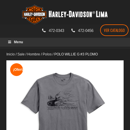
VER CATALOGO
472-0343
472-0456
Skip
Menu
to
content
Inicio
/
Sale
/
Hombre
/
Polos
/
POLO WILLIE G #3 PLOMO
¡Oferta!