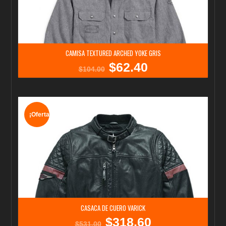
CAMISA TEXTURED ARCHED YOKE GRIS
$
62.40
El
El
$
104.00
precio
precio
original
actual
era:
es:
$104.00.
$62.40.
¡Oferta!
CASACA DE CUERO VARICK
$
318.60
El
El
$
531.00