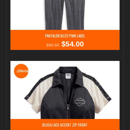
PANTALON BUZO PINK LABEL
$
54.00
El
El
$
90.00
precio
precio
original
actual
era:
es:
$90.00.
$54.00.
¡Oferta!
BLUSA LACE ACCENT ZIP FRONT