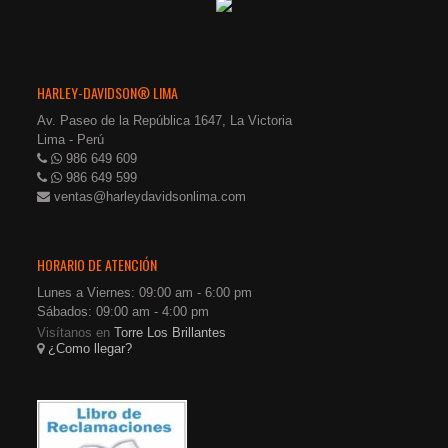
HARLEY-DAVIDSON® LIMA
Av. Paseo de la República 1647, La Victoria
Lima - Perú
986 649 609
986 649 599
ventas@harleydavidsonlima.com
HORARIO DE ATENCIÓN
Lunes a Viernes: 09:00 am - 6:00 pm
Sábados: 09:00 am - 4:00 pm
Visítanos en
Torre Los Brillantes
¿Como llegar?