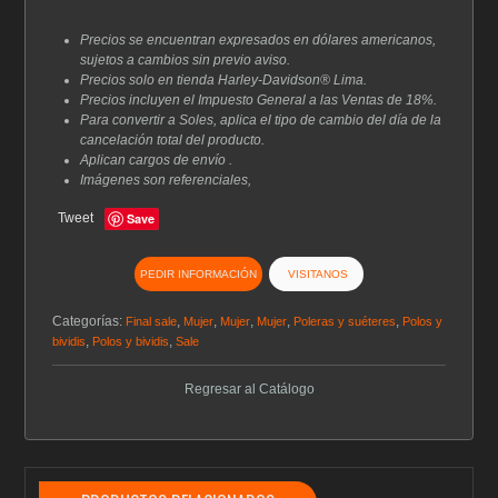
era:
es:
$78.00.
$50.70.
Precios se encuentran expresados en dólares americanos,
sujetos a cambios sin previo aviso.
Precios solo en tienda Harley-Davidson® Lima.
Precios incluyen el Impuesto General a las Ventas de 18%.
Para convertir a Soles, aplica el tipo de cambio del día de la
cancelación total del producto.
Aplican cargos de envío .
Imágenes son referenciales,
Tweet
Save
PEDIR INFORMACIÓN
VISITANOS
Categorías:
,
,
,
,
,
Final sale
Mujer
Mujer
Mujer
Poleras y suéteres
Polos y
,
,
bividis
Polos y bividis
Sale
Regresar al Catálogo