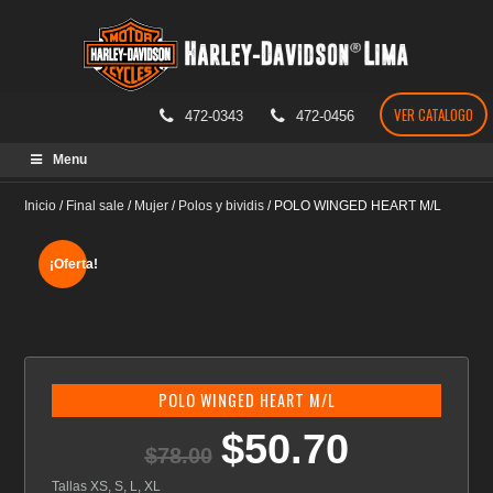
VER CATALOGO
472-0343
472-0456
Skip
Menu
to
content
Inicio
/
Final sale
/
Mujer
/
Polos y bividis
/
POLO WINGED HEART M/L
¡Oferta!
POLO WINGED HEART M/L
$
50.70
El
El
$
78.00
precio
precio
original
actual
Tallas XS, S, L, XL