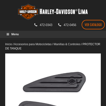
VER CATALOGO
472-0343
472-0456
Skip
Menu
to
content
Inicio
/
Accesorios para Motocicletas
/
Manillas & Controles
/
PROTECTOR
DE TANQUE