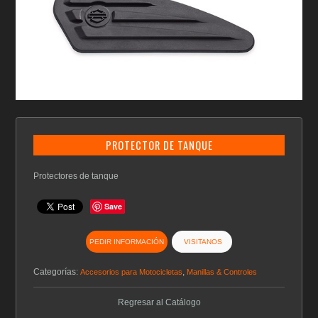
PROTECTOR DE TANQUE
Protectores de tanque
Save
PEDIR INFORMACIÓN
VISITANOS
Categorías:
,
Accesorios para Motocicletas
Manillas & Controles
Regresar al Catálogo