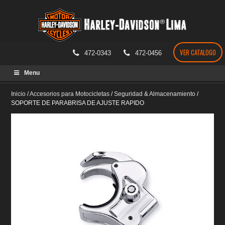
VER CATALOGO
472-0343
472-0456
Skip
Menu
to
content
Inicio
/
Accesorios para Motocicletas
/
Seguridad & Almacenamiento
/
SOPORTE DE PARABRISA DE AJUSTE RAPIDO