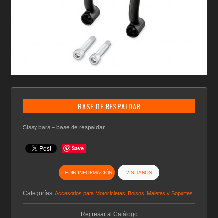
BASE DE RESPALDAR
Sissy bars –
base de respaldar
Save
PEDIR INFORMACIÓN
VISITANOS
Categorías:
,
Accesorios para Motocicletas
Bolsos, Maletas y Soportes
Regresar al Catálogo