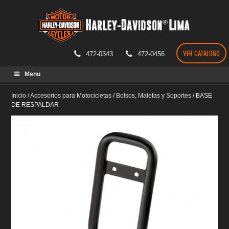
VER CATALOGO
472-0343
472-0456
Skip
Menu
to
content
Inicio
/
Accesorios para Motocicletas
/
Bolsos, Maletas y Soportes
/
BASE
DE RESPALDAR