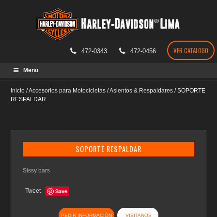
VER CATALOGO
472-0343
472-0456
Skip
Menu
to
content
Inicio
/
Accesorios para Motocicletas
/
Asientos & Respaldares
/
SOPORTE
RESPALDAR
SOPORTE RESPALDAR
Sissy bars
Tweet
Save
PEDIR INFORMACIÓN
VISITANOS