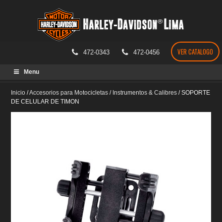
VER CATALOGO
472-0343
472-0456
Skip
Menu
to
content
Inicio
/
Accesorios para Motocicletas
/
Instrumentos & Calibres
/
SOPORTE
DE CELULAR DE TIMON