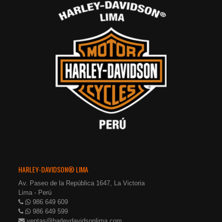
HARLEY-DAVIDSON® LIMA
Av. Paseo de la República 1647, La Victoria
Lima - Perú
986 649 609
986 649 599
ventas@harleydavidsonlima.com