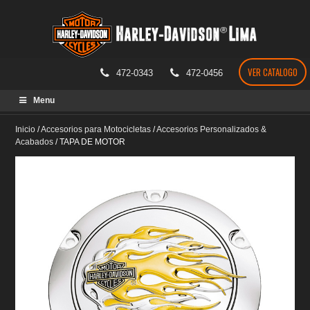
VER CATALOGO
472-0343
472-0456
Skip
Menu
to
content
Inicio
/
Accesorios para Motocicletas
/
Accesorios Personalizados &
Acabados
/
TAPA DE MOTOR