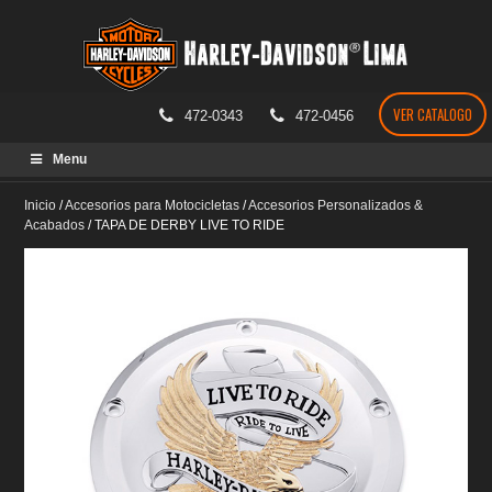
VER CATALOGO
472-0343
472-0456
Skip
Menu
to
content
Inicio
/
Accesorios para Motocicletas
/
Accesorios Personalizados &
Acabados
/
TAPA DE DERBY LIVE TO RIDE