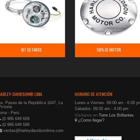
KIT DE FAROS
TAPA DE MOTOR
HARLEY-DAVIDSON® LIMA
HORARIO DE ATENCIÓN
Av. Paseo de la República 1647, La
Lunes a Viernes: 09:00 am - 6:00 p
ictoria
Sábados: 09:00 am - 4:00 pm
Lima - Perú
Visítanos en
Torre Los Brillantes
986 649 609
¿Como llegar?
986 649 599
ventas@harleydavidsonlima.com