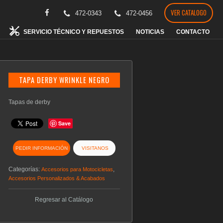
VER CATALOGO
472-0343
472-0456
SERVICIO TÉCNICO Y REPUESTOS
NOTICIAS
CONTACTO
TAPA DERBY WRINKLE NEGRO
Tapas de derby
Save
PEDIR INFORMACIÓN
VISITANOS
Categorías:
,
Accesorios para Motocicletas
Accesorios Personalizados & Acabados
Regresar al Catálogo