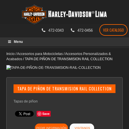
VER CATALOGO
472-0343
472-0456
Skip
Menu
to
content
Inicio
/
Accesorios para Motocicletas
/
Accesorios Personalizados &
Acabados
/
TAPA DE PIÑON DE TRANSMISION RAIL COLLECTION
TAPA DE PIÑON DE TRANSMISION RAIL COLLECTION
Tapas de piñon
Save
PEDIR INFORMACIÓN
VISITANOS