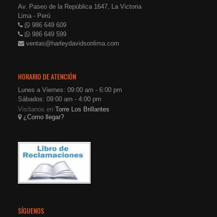
Av. Paseo de la República 1647, La Victoria
Lima - Perú
986 649 609
986 649 599
ventas@harleydavidsonlima.com
HORARIO DE ATENCIÓN
Lunes a Viernes: 09:00 am - 6:00 pm
Sábados: 09:00 am - 4:00 pm
Visítanos en
Torre Los Brillantes
¿Como llegar?
SÍGUENOS