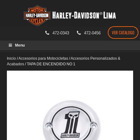
VER CATALOGO
472-0343
472-0456
Skip
Menu
to
content
Inicio
/
Accesorios para Motocicletas
/
Accesorios Personalizados &
Acabados
/
TAPA DE ENCENDIDO NO 1