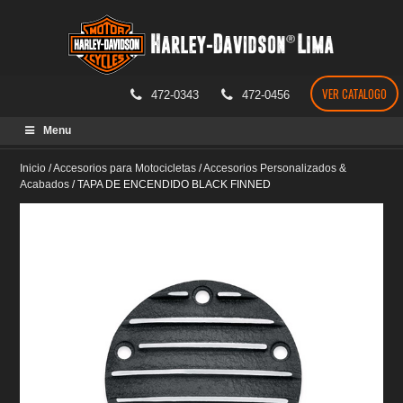
VER CATALOGO
472-0343
472-0456
Skip
Menu
to
content
Inicio
/
Accesorios para Motocicletas
/
Accesorios Personalizados &
Acabados
/
TAPA DE ENCENDIDO BLACK FINNED