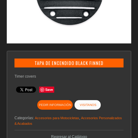
TAPA DE ENCENDIDO BLACK FINNED
Timer covers
Save
PEDIR INFORMACIÓN
VISITANOS
Categorías:
,
Accesorios para Motocicletas
Accesorios Personalizados
& Acabados
Regresar al Catálogo