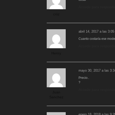
Accede para responde
criiz
abril 14, 2017 a las 3:0
Cuanto costaría ese mode
Accede para responde
Henry
mayo 30, 2017 a las 3:
Precio..
?
Accede para responde
Juan
Sanchez
enero 18, 2018 a las 9: