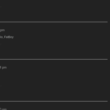
r
5 pm
lo, FatBoy
r
34 pm
r
20 pm