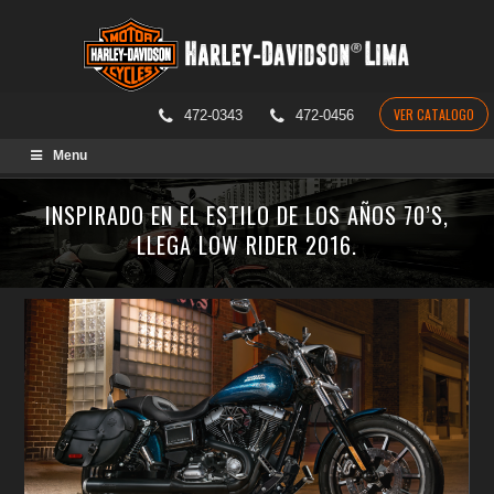
VER CATALOGO
472-0343
472-0456
Skip
Menu
to
content
INSPIRADO EN EL ESTILO DE LOS AÑOS 70’S,
LLEGA LOW RIDER 2016.