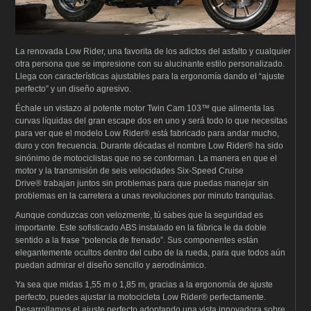
La renovada Low Rider
,
una favorita de los adictos del asfalto y cualquier
otra persona que se impresione con su alucinante estilo personalizado.
Llega con características ajustables para la ergonomía dando el “ajuste
perfecto” y un diseño agresivo.
Échale un vistazo al potente motor Twin Cam 103™ que alimenta las
curvas líquidas del gran escape dos en uno y será todo lo que necesitas
para ver que el modelo Low Rider® está fabricado para andar mucho,
duro y con frecuencia. Durante décadas el nombre Low Rider® ha sido
sinónimo de motociclistas que no se conforman. La manera en que el
motor y la transmisión de seis velocidades Six-Speed Cruise
Drive® trabajan juntos sin problemas para que puedas manejar sin
problemas en la carretera a unas revoluciones por minuto tranquilas.
Aunque conduzcas con velozmente, tú sabes que la seguridad es
importante. Este sofisticado ABS instalado en la fábrica le da doble
sentido a la frase “potencia de frenado”. Sus componentes están
elegantemente ocultos dentro del cubo de la rueda, para que todos aún
puedan admirar el diseño sencillo y aerodinámico.
Ya sea que midas 1,55 m o 1,85 m, gracias a la ergonomía de ajuste
perfecto, puedes ajustar la motocicleta Low Rider® perfectamente.
Desarrollamos el ajuste perfecto adoptando una vista innovadora sobre