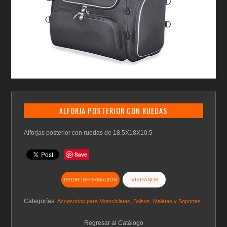
ALFORJA POSTERIOR CON RUEDAS
Alforjas posterior con ruedas de 18.5X18X10.5
Save
PEDIR INFORMACIÓN
VISITANOS
Categorías:
,
Accesorios para Motocicletas
Bolsos, Maletas y Soportes
Regresar al Catálogo