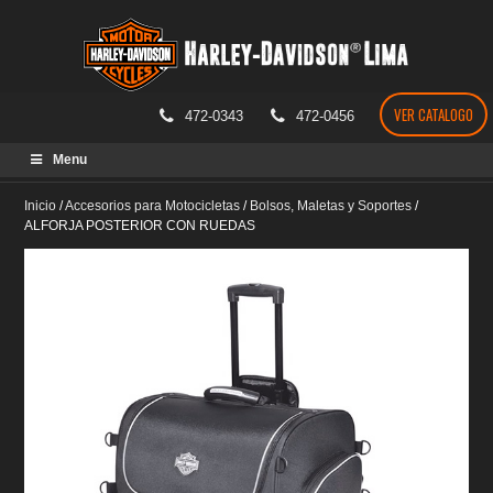
VER CATALOGO
472-0343
472-0456
Skip
Menu
to
content
Inicio
/
Accesorios para Motocicletas
/
Bolsos, Maletas y Soportes
/
ALFORJA POSTERIOR CON RUEDAS