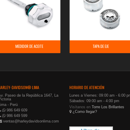
MEDIDOR DE ACEITE
TAPA DE EJE
HARLEY-DAVIDSON® LIMA
HORARIO DE ATENCIÓN
Av. Paseo de la República 1647, La
Lunes a Viernes: 09:00 am - 6:00 p
ictoria
Sábados: 09:00 am - 4:00 pm
Lima - Perú
Visítanos en
Torre Los Brillantes
986 649 609
¿Como llegar?
986 649 599
ventas@harleydavidsonlima.com