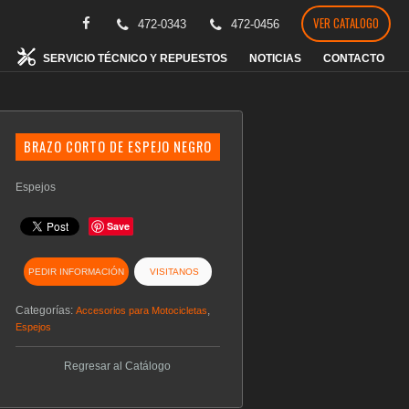
VER CATALOGO
472-0343
472-0456
SERVICIO TÉCNICO Y REPUESTOS
NOTICIAS
CONTACTO
BRAZO CORTO DE ESPEJO NEGRO
Espejos
Save
PEDIR INFORMACIÓN
VISITANOS
Categorías:
,
Accesorios para Motocicletas
Espejos
Regresar al Catálogo