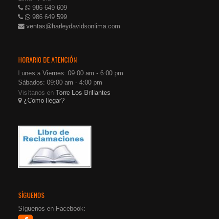
986 649 609
986 649 599
ventas@harleydavidsonlima.com
HORARIO DE ATENCIÓN
Lunes a Viernes: 09:00 am - 6:00 pm
Sábados: 09:00 am - 4:00 pm
Visítanos en
Torre Los Brillantes
¿Como llegar?
SÍGUENOS
Síguenos en Facebook: