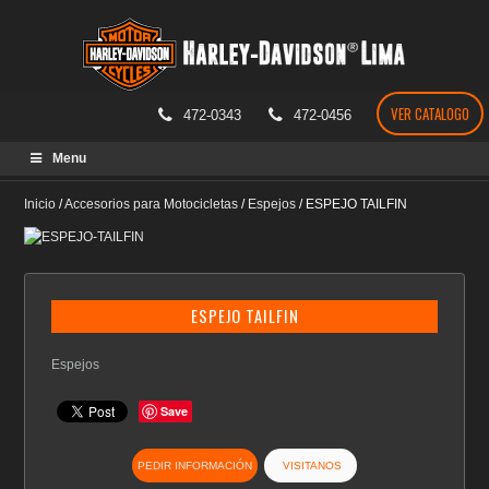
VER CATALOGO
472-0343
472-0456
Skip
Menu
to
content
Inicio
/
Accesorios para Motocicletas
/
Espejos
/
ESPEJO TAILFIN
ESPEJO TAILFIN
Espejos
Save
PEDIR INFORMACIÓN
VISITANOS