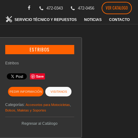
VER CATALOGO
472-0343
472-0456
SERVICIO TÉCNICO Y REPUESTOS
NOTICIAS
CONTACTO
ESTRIBOS
Estribos
Save
PEDIR INFORMACIÓN
VISITANOS
Categorías:
,
Accesorios para Motocicletas
Bolsos, Maletas y Soportes
Regresar al Catálogo