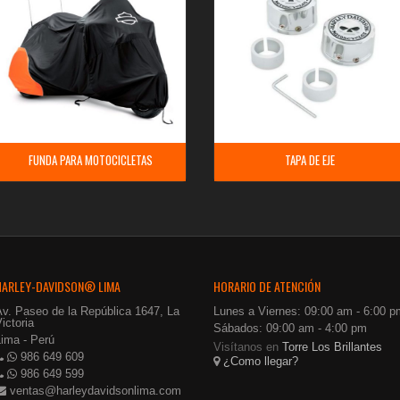
FUNDA PARA MOTOCICLETAS
TAPA DE EJE
HARLEY-DAVIDSON® LIMA
HORARIO DE ATENCIÓN
Av. Paseo de la República 1647, La
Lunes a Viernes: 09:00 am - 6:00 p
ictoria
Sábados: 09:00 am - 4:00 pm
Lima - Perú
Visítanos en
Torre Los Brillantes
986 649 609
¿Como llegar?
986 649 599
ventas@harleydavidsonlima.com