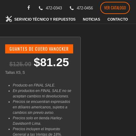
VER CATALOGO
472-0343
472-0456
SERVICIO TÉCNICO Y REPUESTOS
NOTICIAS
CONTACTO
GUANTES DE CUERO VANOCKER
$
81.25
El
El
$
125.00
precio
precio
original
actual
Tallas XS, S
era:
es:
$125.00.
$81.25.
Producto en FINAL SALE.
En productos en FINAL SALE no se
aceptan cambios ni devoluciones.
Precios se encuentran expresados
en dólares americanos, sujetos a
cambios sin previo aviso.
Precios solo en tienda Harley-
Davidson® Lima.
Precios incluyen el Impuesto
General a las Ventas de 18%.