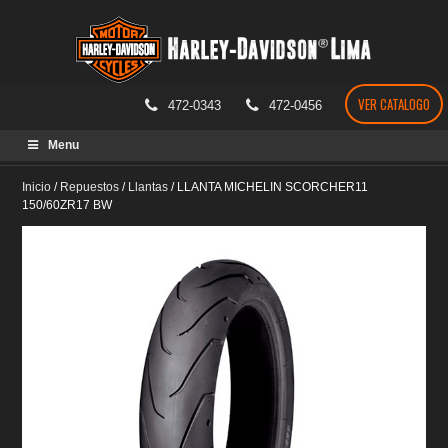
VER CATALOGO
472-0343
472-0456
Skip
Menu
to
content
Inicio
/
Repuestos
/
Llantas
/
LLANTA MICHELIN SCORCHER11
150/60ZR17 BW