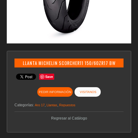
LLANTA MICHELIN SCORCHER11 150/60ZR17 BW
Save
PEDIR INFORMACIÓN
VISITANOS
Categorías:
,
,
Aro 17
Llantas
Repuestos
Regresar al Catálogo