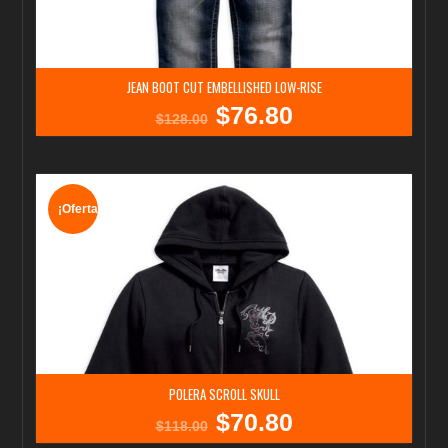
JEAN BOOT CUT EMBELLISHED LOW-RISE
$
76.80
El
El
$
128.00
precio
precio
original
actual
era:
es:
$128.00.
$76.80.
¡Oferta!
POLERA SCROLL SKULL
$
70.80
El
El
$
118.00
precio
precio