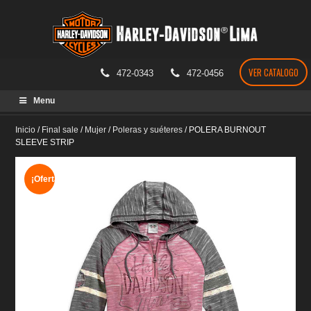
VER CATALOGO
472-0343
472-0456
Skip
Menu
to
content
Inicio
/
Final sale
/
Mujer
/
Poleras y suéteres
/
POLERA BURNOUT
SLEEVE STRIP
¡Oferta!