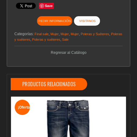
Save
PEDIR INFORMACIÓN
VISITANOS
Categorías:
,
,
,
,
,
Final sale
Mujer
Mujer
Mujer
Poleras y Suéteres
Poleras
,
,
y suéteres
Poleras y suéteres
Sale
Regresar al Catálogo
PRODUCTOS RELACIONADOS
¡Oferta!