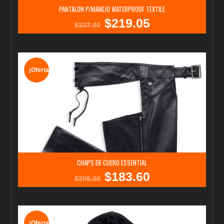
PANTALON P/MANEJO WATERPROOF TEXTILE
$
219.05
El
El
$
337.00
precio
precio
original
actual
era:
es:
$337.00.
$219.05.
¡Oferta!
CHAPS DE CUERO ESSENTIAL
$
183.60
El
El
$
306.00
precio
precio
original
actual
era:
es:
$306.00.
$183.60.
¡Oferta!