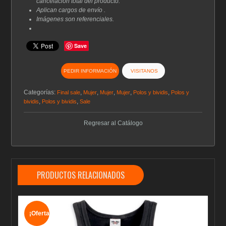
cancelación total del producto.
Aplican cargos de envío .
Imágenes son referenciales.
Save
PEDIR INFORMACIÓN
VISITANOS
Categorías:
,
,
,
,
,
Final sale
Mujer
Mujer
Mujer
Polos y bividis
Polos y
,
,
bividis
Polos y bividis
Sale
Regresar al Catálogo
PRODUCTOS RELACIONADOS
¡Oferta!