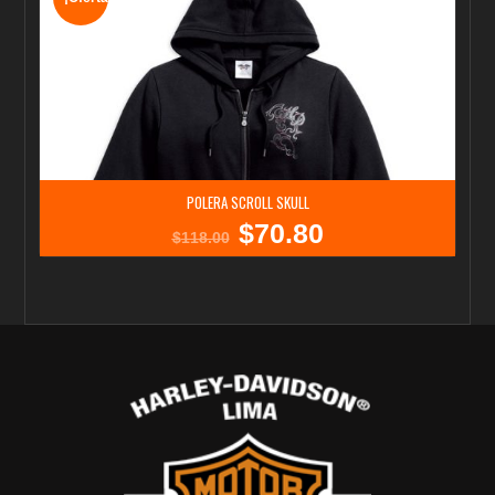
POLERA SCROLL SKULL
$
70.80
El
El
$
118.00
precio
precio
original
actual
era:
es:
$118.00.
$70.80.