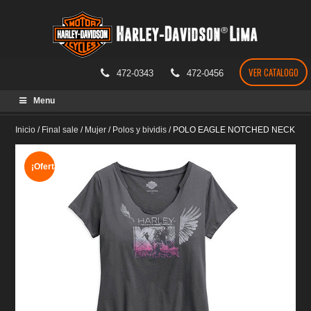
VER CATALOGO
472-0343
472-0456
Skip
Menu
to
content
Inicio
/
Final sale
/
Mujer
/
Polos y bividis
/
POLO EAGLE NOTCHED NECK
¡Oferta!