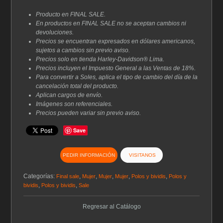
era:
es:
$67.00.
$43.55.
Producto en FINAL SALE.
En productos en FINAL SALE no se aceptan cambios ni
devoluciones.
Precios se encuentran expresados en dólares americanos,
sujetos a cambios sin previo aviso.
Precios solo en tienda Harley-Davidson® Lima.
Precios incluyen el Impuesto General a las Ventas de 18%.
Para convertir a Soles, aplica el tipo de cambio del día de la
cancelación total del producto.
Aplican cargos de envío.
Imágenes son referenciales.
Precios pueden variar sin previo aviso.
Save
PEDIR INFORMACIÓN
VISITANOS
Categorías:
,
,
,
,
,
Final sale
Mujer
Mujer
Mujer
Polos y bividis
Polos y
,
,
bividis
Polos y bividis
Sale
Regresar al Catálogo