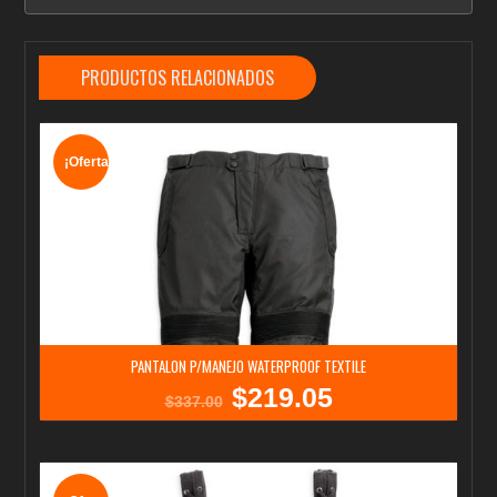
PRODUCTOS RELACIONADOS
¡Oferta!
PANTALON P/MANEJO WATERPROOF TEXTILE
$
219.05
El
El
$
337.00
precio
precio
original
actual
era:
es:
$337.00.
$219.05.