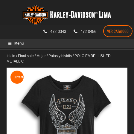
VER CATALOGO
472-0343
472-0456
Skip
Menu
to
content
Inicio
/
Final sale
/
Mujer
/
Polos y bividis
/
POLO EMBELLISHED
METALLIC
¡Oferta!