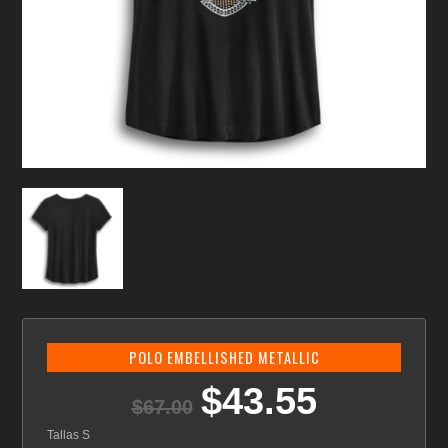
POLO EMBELLISHED METALLIC
$
43.55
El
El
$
67.00
precio
precio
original
actual
Tallas S