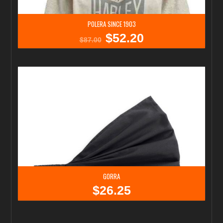
POLERA SINCE 1903
$
52.20
El
El
$
87.00
precio
precio
original
actual
era:
es:
$87.00.
$52.20.
GORRA
$
26.25