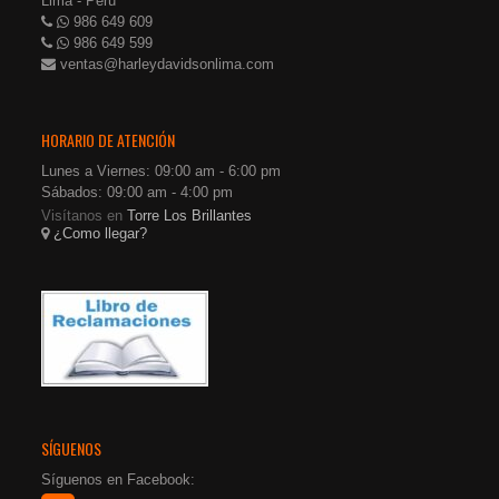
Lima - Perú
986 649 609
986 649 599
ventas@harleydavidsonlima.com
HORARIO DE ATENCIÓN
Lunes a Viernes: 09:00 am - 6:00 pm
Sábados: 09:00 am - 4:00 pm
Visítanos en
Torre Los Brillantes
¿Como llegar?
SÍGUENOS
Síguenos en Facebook: