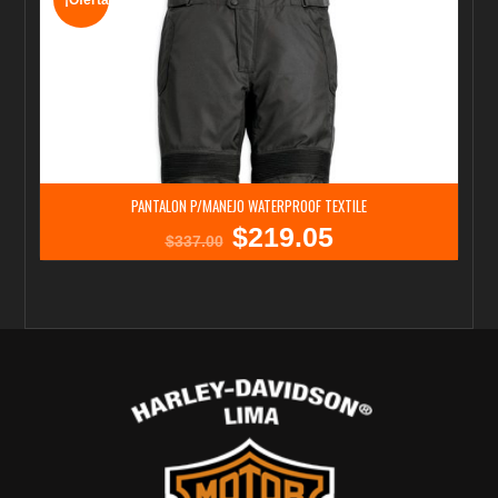
¡Oferta!
PANTALON P/MANEJO WATERPROOF TEXTILE
$
219.05
El
El
$
337.00
precio
precio
original
actual
era:
es:
$337.00.
$219.05.