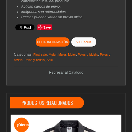
cancelación total del producto.
Aplican cargos de envío.
Imágenes son referenciales.
Precios pueden variar sin previo aviso.
Save
PEDIR INFORMACIÓN
VISITANOS
Categorías:
,
,
,
,
,
Final sale
Mujer
Mujer
Mujer
Polos y bividis
Polos y
,
,
bividis
Polos y bividis
Sale
Regresar al Catálogo
PRODUCTOS RELACIONADOS
¡Oferta!