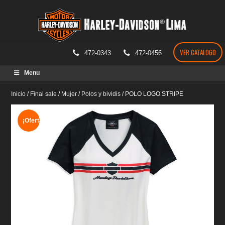
VER CATALOGO
472-0343
472-0456
Skip
Menu
to
content
Inicio
/
Final sale
/
Mujer
/
Polos y bividis
/
POLO LOGO STRIPE
¡Oferta!