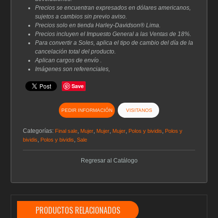
Precios se encuentran expresados en dólares americanos,
sujetos a cambios sin previo aviso.
Precios solo en tienda Harley-Davidson® Lima.
Precios incluyen el Impuesto General a las Ventas de 18%.
Para convertir a Soles, aplica el tipo de cambio del día de la
cancelación total del producto.
Aplican cargos de envío .
Imágenes son referenciales,
Save
PEDIR INFORMACIÓN
VISITANOS
Categorías:
,
,
,
,
,
Final sale
Mujer
Mujer
Mujer
Polos y bividis
Polos y
,
,
bividis
Polos y bividis
Sale
Regresar al Catálogo
PRODUCTOS RELACIONADOS