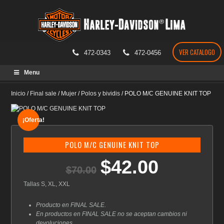
VER CATALOGO
472-0343
472-0456
Skip
Menu
to
content
Inicio
/
Final sale
/
Mujer
/
Polos y bividis
/
POLO M/C GENUINE KNIT TOP
¡Oferta!
POLO M/C GENUINE KNIT TOP
$
42.00
El
El
$
70.00
precio
precio
original
actual
Tallas S, XL, XXL
era:
es:
$70.00.
$42.00.
Producto en FINAL SALE.
En productos en FINAL SALE no se aceptan cambios ni
devoluciones.