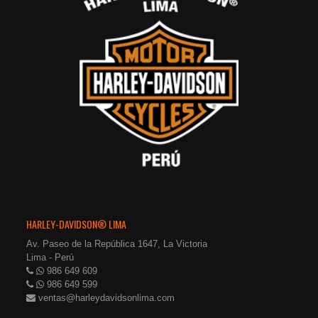
HARLEY-DAVIDSON® LIMA
Av. Paseo de la República 1647, La Victoria
Lima - Perú
986 649 609
986 649 599
ventas@harleydavidsonlima.com