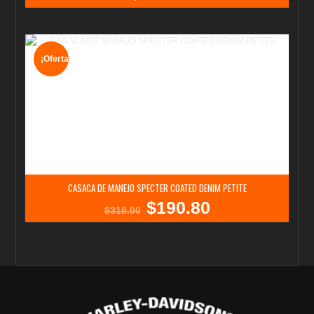
¡Oferta!
CASACA DE MANEJO SPECTER COATED DENIM PETITE
$
190.80
El
El
$
318.00
precio
precio
original
actual
era:
es:
$318.00.
$190.80.