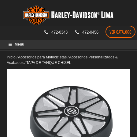
VER CATALOGO
472-0343
472-0456
Skip
Menu
to
content
Inicio
/
Accesorios para Motocicletas
/
Accesorios Personalizados &
Acabados
/
TAPA DE TANQUE CHISEL