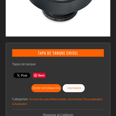
TAPA DE TANQUE CHISEL
Tapas de tanque
Save
PEDIR INFORMACIÓN
VISITANOS
Categorías:
,
Accesorios para Motocicletas
Accesorios Personalizados
& Acabados
Regresar al Catálogo