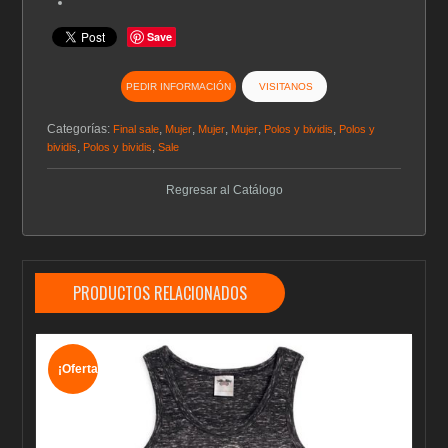
Save
PEDIR INFORMACIÓN
VISITANOS
Categorías:
,
,
,
,
,
Final sale
Mujer
Mujer
Mujer
Polos y bividis
Polos y
,
,
bividis
Polos y bividis
Sale
Regresar al Catálogo
PRODUCTOS RELACIONADOS
¡Oferta!