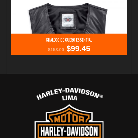
CHALECO DE CUERO ESSENTIAL
$
99.45
El
El
$
153.00
precio
precio
original
actual
era:
es:
$153.00.
$99.45.