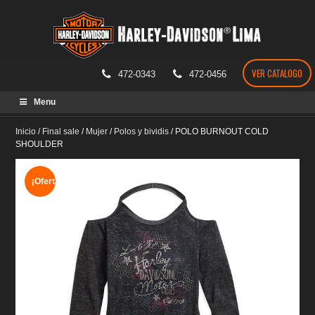
VER CATALOGO
472-0343
472-0456
Skip
Menu
to
content
Inicio
/
Final sale
/
Mujer
/
Polos y bividis
/
POLO BURNOUT COLD
SHOULDER
¡Oferta!