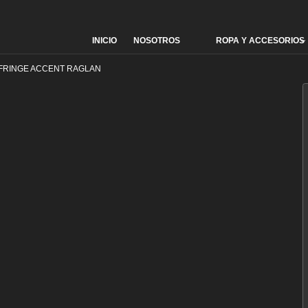
INICIO
NOSOTROS
ROPA Y ACCESORIOS
Skip
to
content
FRINGE ACCENT RAGLAN