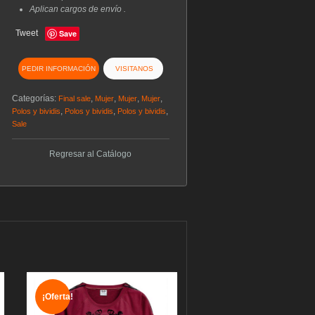
Aplican cargos de envío .
Tweet
Save
PEDIR INFORMACIÓN
VISITANOS
Categorías:
,
,
,
,
Final sale
Mujer
Mujer
Mujer
,
,
,
Polos y bividis
Polos y bividis
Polos y bividis
Sale
Regresar al Catálogo
¡Oferta!