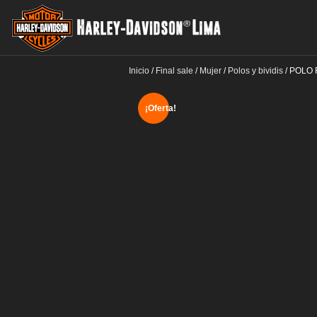
Inicio
/
Final sale
/
Mujer
/
Polos y bividis
/
POLO 
¡Oferta!