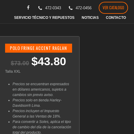
VER CATALOGO
472-0343
472-0456
SERVICIO TÉCNICO Y REPUESTOS
NOTICIAS
CONTACTO
POLO FRINGE ACCENT RAGLAN
$
43.80
El
El
$
73.00
precio
precio
original
actual
Talla XXL
era:
es:
$73.00.
$43.80.
Precios se encuentran expresados
en dólares americanos, sujetos a
cambios sin previo aviso.
Precios solo en tienda Harley-
Davidson® Lima.
Precios incluyen el Impuesto
General a las Ventas de 18%.
Para convertir a Soles, aplica el tipo
de cambio del día de la cancelación
total del producto.